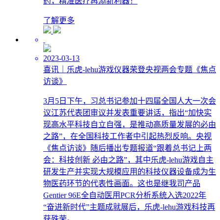
药，精准医疗再添新利器！
了解更多
2023-03-13
喜讯｜乐虎-lehu游戏仪器荣登央视两会专题《焦点
访谈》
3月5日下午，习总书记参加十四届全国人大一次会
议江苏代表团审议并发表重要讲话，指出“加快实
现高水平科技自立自强，是推动高质量发展的必由
之路”，在全国科技工作者中引起热烈反响。央视
《焦点访谈》随后播出专题报道“跟着总书记上两
会：科技创新 必由之路”，其中乐虎-lehu游戏自主
研发生产并实现大规模应用的科技仪器设备成为生
物医药环节的代表性画面。这也是继我司产品
Gentier 96E全自动医用PCR分析系统入选2022年
“奋进新时代”主题成就展后，乐虎-lehu游戏科技再
获殊荣。